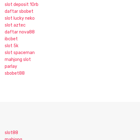
slot deposit 10rb
daftar sbobet
slot lucky neko
slot aztec
daftar nova88
ibcbet
slot 5k
slot spaceman
mahjong slot
parlay
sbobet88
slot88
mahjong