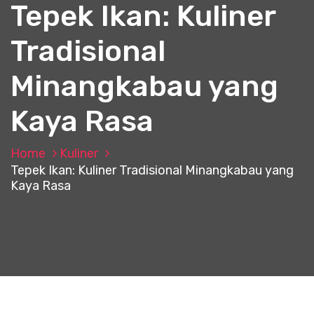
Tepek Ikan: Kuliner
Tradisional
Minangkabau yang
Kaya Rasa
Home
Kuliner
Tepek Ikan: Kuliner Tradisional Minangkabau yang
Kaya Rasa