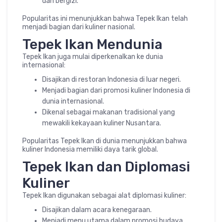
dan bergizi.
Popularitas ini menunjukkan bahwa Tepek Ikan telah
menjadi bagian dari kuliner nasional.
Tepek Ikan Mendunia
Tepek Ikan juga mulai diperkenalkan ke dunia
internasional:
Disajikan di restoran Indonesia di luar negeri.
Menjadi bagian dari promosi kuliner Indonesia di
dunia internasional.
Dikenal sebagai makanan tradisional yang
mewakili kekayaan kuliner Nusantara.
Popularitas Tepek Ikan di dunia menunjukkan bahwa
kuliner Indonesia memiliki daya tarik global.
Tepek Ikan dan Diplomasi
Kuliner
Tepek Ikan digunakan sebagai alat diplomasi kuliner:
Disajikan dalam acara kenegaraan.
Menjadi menu utama dalam promosi budaya