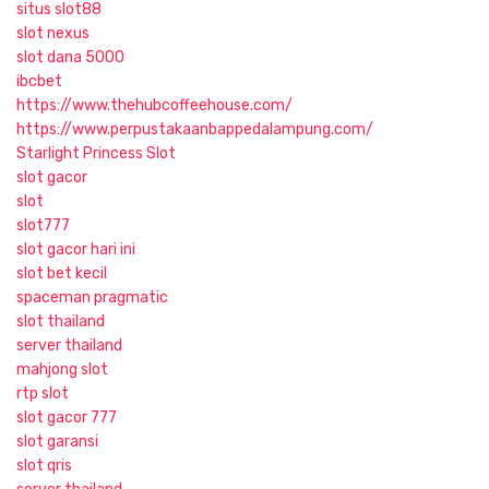
situs slot88
slot nexus
slot dana 5000
ibcbet
https://www.thehubcoffeehouse.com/
https://www.perpustakaanbappedalampung.com/
Starlight Princess Slot
slot gacor
slot
slot777
slot gacor hari ini
slot bet kecil
spaceman pragmatic
slot thailand
server thailand
mahjong slot
rtp slot
slot gacor 777
slot garansi
slot qris