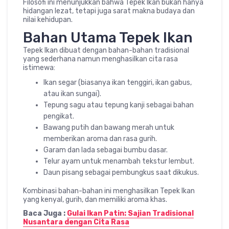
Filosofi ini menunjukkan bahwa Tepek Ikan bukan hanya
hidangan lezat, tetapi juga sarat makna budaya dan
nilai kehidupan.
Bahan Utama Tepek Ikan
Tepek Ikan dibuat dengan bahan-bahan tradisional
yang sederhana namun menghasilkan cita rasa
istimewa:
Ikan segar (biasanya ikan tenggiri, ikan gabus,
atau ikan sungai).
Tepung sagu atau tepung kanji sebagai bahan
pengikat.
Bawang putih dan bawang merah untuk
memberikan aroma dan rasa gurih.
Garam dan lada sebagai bumbu dasar.
Telur ayam untuk menambah tekstur lembut.
Daun pisang sebagai pembungkus saat dikukus.
Kombinasi bahan-bahan ini menghasilkan Tepek Ikan
yang kenyal, gurih, dan memiliki aroma khas.
Baca Juga :
Gulai Ikan Patin: Sajian Tradisional
Nusantara dengan Cita Rasa