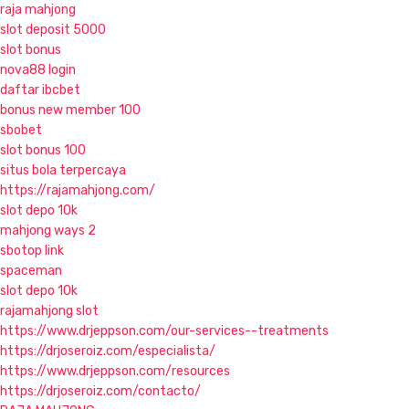
raja mahjong
slot deposit 5000
slot bonus
nova88 login
daftar ibcbet
bonus new member 100
sbobet
slot bonus 100
situs bola terpercaya
https://rajamahjong.com/
slot depo 10k
mahjong ways 2
sbotop link
spaceman
slot depo 10k
rajamahjong slot
https://www.drjeppson.com/our-services--treatments
https://drjoseroiz.com/especialista/
https://www.drjeppson.com/resources
https://drjoseroiz.com/contacto/