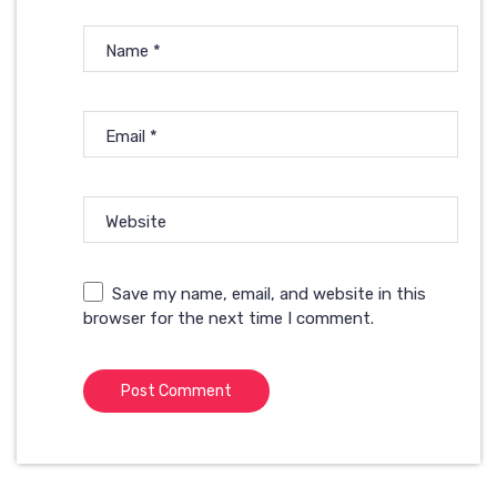
Name
*
Email
*
Website
Save my name, email, and website in this
browser for the next time I comment.