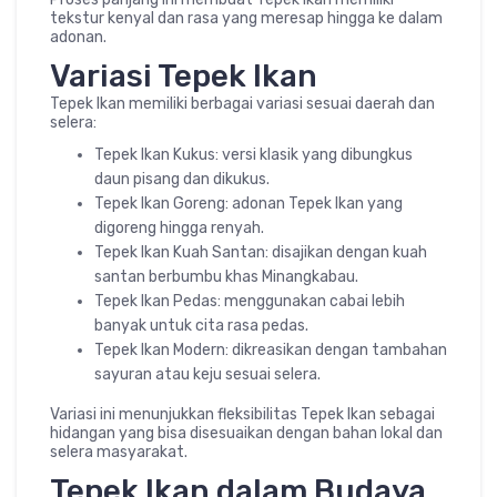
tekstur kenyal dan rasa yang meresap hingga ke dalam
adonan.
Variasi Tepek Ikan
Tepek Ikan memiliki berbagai variasi sesuai daerah dan
selera:
Tepek Ikan Kukus: versi klasik yang dibungkus
daun pisang dan dikukus.
Tepek Ikan Goreng: adonan Tepek Ikan yang
digoreng hingga renyah.
Tepek Ikan Kuah Santan: disajikan dengan kuah
santan berbumbu khas Minangkabau.
Tepek Ikan Pedas: menggunakan cabai lebih
banyak untuk cita rasa pedas.
Tepek Ikan Modern: dikreasikan dengan tambahan
sayuran atau keju sesuai selera.
Variasi ini menunjukkan fleksibilitas Tepek Ikan sebagai
hidangan yang bisa disesuaikan dengan bahan lokal dan
selera masyarakat.
Tepek Ikan dalam Budaya