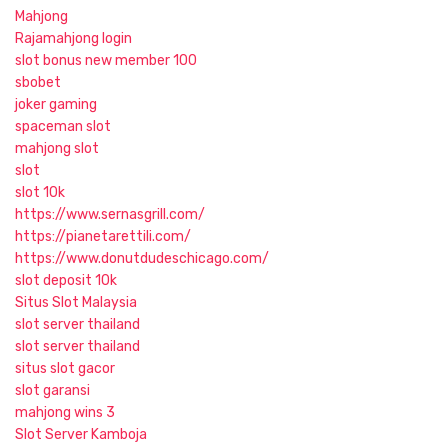
Mahjong
Rajamahjong login
slot bonus new member 100
sbobet
joker gaming
spaceman slot
mahjong slot
slot
slot 10k
https://www.sernasgrill.com/
https://pianetarettili.com/
https://www.donutdudeschicago.com/
slot deposit 10k
Situs Slot Malaysia
slot server thailand
slot server thailand
situs slot gacor
slot garansi
mahjong wins 3
Slot Server Kamboja