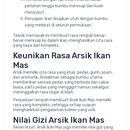
perlahan hingga bumbu meresap dan kuah
menyusut.
Penyajian: Ikan disajikan utuh dengan bumbu
yang melekat di seluruh permukaan.
Teknik memasak ini membuat rasa rempah benar-
benar meresap ke dalam ikan, menghasilkan cita rasa
yang kaya dan kompleks.
Keunikan Rasa Arsik Ikan
Mas
Arsik memiliki cita rasa yang khas: pedas, gurih, asam,
dan aromatik. Andaliman sebagai bumbu utama
memberikan sensasi pedas yang berbeda dari cabai
biasa, yaitu pedas yang menggigit namun sekaligus
meninggalkan rasa segar di lidah.
Perpaduan rempah membuat Arsik Ikan Mas memiliki
rasa yang kompleks, sehingga setiap suapan
menghadirkan pengalaman kuliner yang unik.
Nilai Gizi Arsik Ikan Mas
Selain lezat, Arsik Ikan Mas juga memiliki nilai gizi yang