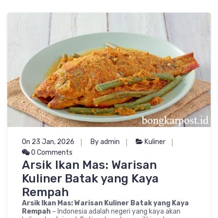
On 23 Jan, 2026
By admin
Kuliner
0 Comments
Arsik Ikan Mas: Warisan
Kuliner Batak yang Kaya
Rempah
Arsik Ikan Mas: Warisan Kuliner Batak yang Kaya
Rempah
– Indonesia adalah negeri yang kaya akan