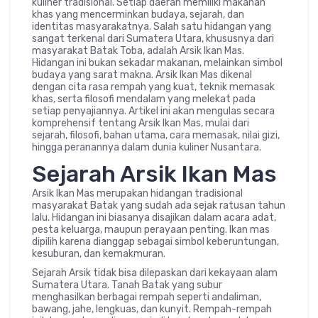
kuliner tradisional. Setiap daerah memiliki makanan
khas yang mencerminkan budaya, sejarah, dan
identitas masyarakatnya. Salah satu hidangan yang
sangat terkenal dari Sumatera Utara, khususnya dari
masyarakat Batak Toba, adalah Arsik Ikan Mas.
Hidangan ini bukan sekadar makanan, melainkan simbol
budaya yang sarat makna. Arsik Ikan Mas dikenal
dengan cita rasa rempah yang kuat, teknik memasak
khas, serta filosofi mendalam yang melekat pada
setiap penyajiannya. Artikel ini akan mengulas secara
komprehensif tentang Arsik Ikan Mas, mulai dari
sejarah, filosofi, bahan utama, cara memasak, nilai gizi,
hingga peranannya dalam dunia kuliner Nusantara.
Sejarah Arsik Ikan Mas
Arsik Ikan Mas merupakan hidangan tradisional
masyarakat Batak yang sudah ada sejak ratusan tahun
lalu. Hidangan ini biasanya disajikan dalam acara adat,
pesta keluarga, maupun perayaan penting. Ikan mas
dipilih karena dianggap sebagai simbol keberuntungan,
kesuburan, dan kemakmuran.
Sejarah Arsik tidak bisa dilepaskan dari kekayaan alam
Sumatera Utara. Tanah Batak yang subur
menghasilkan berbagai rempah seperti andaliman,
bawang, jahe, lengkuas, dan kunyit. Rempah-rempah