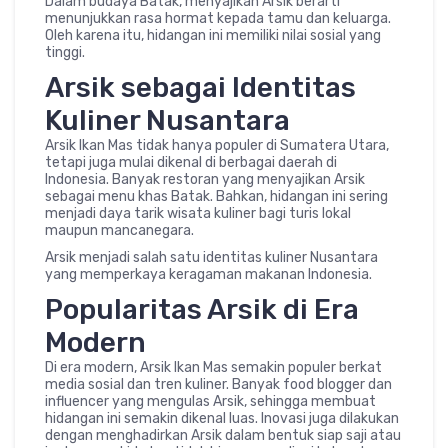
Dalam budaya Batak, menyajikan Arsik berarti
menunjukkan rasa hormat kepada tamu dan keluarga.
Oleh karena itu, hidangan ini memiliki nilai sosial yang
tinggi.
Arsik sebagai Identitas
Kuliner Nusantara
Arsik Ikan Mas tidak hanya populer di Sumatera Utara,
tetapi juga mulai dikenal di berbagai daerah di
Indonesia. Banyak restoran yang menyajikan Arsik
sebagai menu khas Batak. Bahkan, hidangan ini sering
menjadi daya tarik wisata kuliner bagi turis lokal
maupun mancanegara.
Arsik menjadi salah satu identitas kuliner Nusantara
yang memperkaya keragaman makanan Indonesia.
Popularitas Arsik di Era
Modern
Di era modern, Arsik Ikan Mas semakin populer berkat
media sosial dan tren kuliner. Banyak food blogger dan
influencer yang mengulas Arsik, sehingga membuat
hidangan ini semakin dikenal luas. Inovasi juga dilakukan
dengan menghadirkan Arsik dalam bentuk siap saji atau