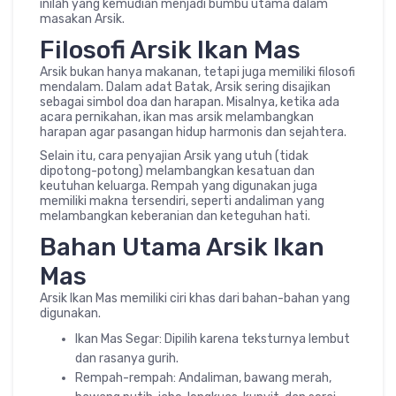
inilah yang kemudian menjadi bumbu utama dalam
masakan Arsik.
Filosofi Arsik Ikan Mas
Arsik bukan hanya makanan, tetapi juga memiliki filosofi
mendalam. Dalam adat Batak, Arsik sering disajikan
sebagai simbol doa dan harapan. Misalnya, ketika ada
acara pernikahan, ikan mas arsik melambangkan
harapan agar pasangan hidup harmonis dan sejahtera.
Selain itu, cara penyajian Arsik yang utuh (tidak
dipotong-potong) melambangkan kesatuan dan
keutuhan keluarga. Rempah yang digunakan juga
memiliki makna tersendiri, seperti andaliman yang
melambangkan keberanian dan keteguhan hati.
Bahan Utama Arsik Ikan
Mas
Arsik Ikan Mas memiliki ciri khas dari bahan-bahan yang
digunakan.
Ikan Mas Segar: Dipilih karena teksturnya lembut
dan rasanya gurih.
Rempah-rempah: Andaliman, bawang merah,