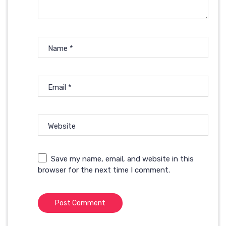
Name
*
Email
*
Website
Save my name, email, and website in this
browser for the next time I comment.