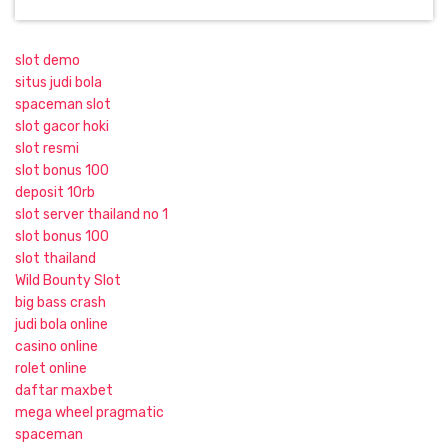
slot demo
situs judi bola
spaceman slot
slot gacor hoki
slot resmi
slot bonus 100
deposit 10rb
slot server thailand no 1
slot bonus 100
slot thailand
Wild Bounty Slot
big bass crash
judi bola online
casino online
rolet online
daftar maxbet
mega wheel pragmatic
spaceman