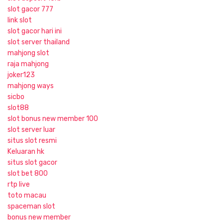
slot gacor 777
link slot
slot gacor hari ini
slot server thailand
mahjong slot
raja mahjong
joker123
mahjong ways
sicbo
slot88
slot bonus new member 100
slot server luar
situs slot resmi
Keluaran hk
situs slot gacor
slot bet 800
rtp live
toto macau
spaceman slot
bonus new member