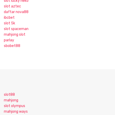
slot lucky neko
slot aztec
daftar nova88
ibcbet
slot 5k
slot spaceman
mahjong slot
parlay
sbobet88
slot88
mahjong
slot olympus
mahjong ways