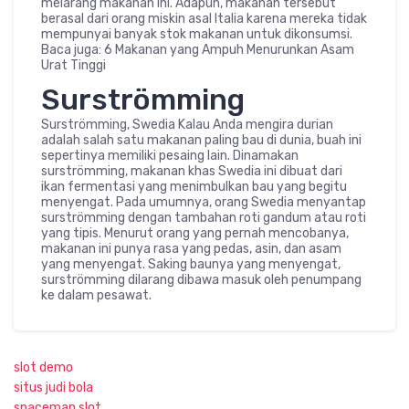
melarang makanan ini. Adapun, makanan tersebut
berasal dari orang miskin asal Italia karena mereka tidak
mempunyai banyak stok makanan untuk dikonsumsi.
Baca juga: 6 Makanan yang Ampuh Menurunkan Asam
Urat Tinggi
Surströmming
Surströmming, Swedia Kalau Anda mengira durian
adalah salah satu makanan paling bau di dunia, buah ini
sepertinya memiliki pesaing lain. Dinamakan
surströmming, makanan khas Swedia ini dibuat dari
ikan fermentasi yang menimbulkan bau yang begitu
menyengat. Pada umumnya, orang Swedia menyantap
surströmming dengan tambahan roti gandum atau roti
yang tipis. Menurut orang yang pernah mencobanya,
makanan ini punya rasa yang pedas, asin, dan asam
yang menyengat. Saking baunya yang menyengat,
surströmming dilarang dibawa masuk oleh penumpang
ke dalam pesawat.
slot demo
situs judi bola
spaceman slot