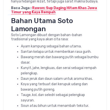
hanya hidangan lezat, tetapi juga sarat makna budaya.
Baca Juga :
Rawon: Sup Daging Hitam Khas Jawa
Timur yang Kaya Rempah
Bahan Utama Soto
Lamongan
Soto Lamongan dibuat dengan bahan-bahan
tradisional yang kaya akan cita rasa:
Ayam kampung sebagai bahan utama.
Santan kelapa untuk memberikan rasa gurih.
Bawang merah dan bawang putih sebagai bumbu
dasar.
Kunyit, jahe, lengkuas, dan serai sebagai rempah
pelengkap.
Daun jeruk dan daun salam untuk aroma khas.
Koya yang terbuat dari kerupuk udang dan
bawang putih goreng.
Tauge, kol, dan seledri sebagai pelengkap
sayuran.
Soun atau bihun untuk menambah tekstur.