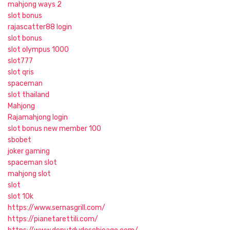
mahjong ways 2
slot bonus
rajascatter88 login
slot bonus
slot olympus 1000
slot777
slot qris
spaceman
slot thailand
Mahjong
Rajamahjong login
slot bonus new member 100
sbobet
joker gaming
spaceman slot
mahjong slot
slot
slot 10k
https://www.sernasgrill.com/
https://pianetarettili.com/