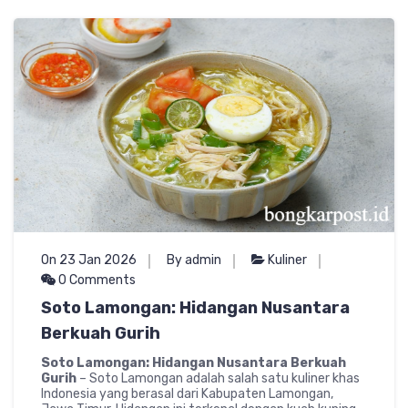
On 23 Jan 2026
By admin
Kuliner
0 Comments
Soto Lamongan: Hidangan Nusantara
Berkuah Gurih
Soto Lamongan: Hidangan Nusantara Berkuah
Gurih
– Soto Lamongan adalah salah satu kuliner khas
Indonesia yang berasal dari Kabupaten Lamongan,