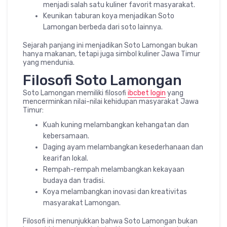
menjadi salah satu kuliner favorit masyarakat.
Keunikan taburan koya menjadikan Soto
Lamongan berbeda dari soto lainnya.
Sejarah panjang ini menjadikan Soto Lamongan bukan
hanya makanan, tetapi juga simbol kuliner Jawa Timur
yang mendunia.
Filosofi Soto Lamongan
Soto Lamongan memiliki filosofi
ibcbet login
yang
mencerminkan nilai-nilai kehidupan masyarakat Jawa
Timur:
Kuah kuning melambangkan kehangatan dan
kebersamaan.
Daging ayam melambangkan kesederhanaan dan
kearifan lokal.
Rempah-rempah melambangkan kekayaan
budaya dan tradisi.
Koya melambangkan inovasi dan kreativitas
masyarakat Lamongan.
Filosofi ini menunjukkan bahwa Soto Lamongan bukan