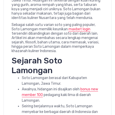
Jawa Timur. Hidangan ini terkenal dengan kuah kuning
yang gurih, aroma rempah yang khas, serta taburan
koya yang menjadi ciri uniknya. Soto Lamongan bukan
hanya sekadar makanan, tetapi juga bagian dari
identitas kuliner Nusantara yang telah mendunia.
Sebagai salah satu varian soto yang paling populer,
Soto Lamongan memiliki keunikan
maxbet login
tersendiri dibandingkan dengan soto dari daerah lain.
Artikel ini akan membahas secara lengkap mengenai
sejarah, filosofi, bahan utama, cara memasak, variasi,
hingga peran Soto Lamongan dalam memperkaya
khazanah kuliner Indonesia.
Sejarah Soto
Lamongan
Soto Lamongan berasal dari Kabupaten
Lamongan, Jawa Timur.
Awalnya, hidangan ini disajikan oleh
bonus new
member 100
pedagang kaki lima di daerah
Lamongan.
Seiring berjalannya waktu, Soto Lamongan
menyebar ke berbagai daerah di Indonesia dan