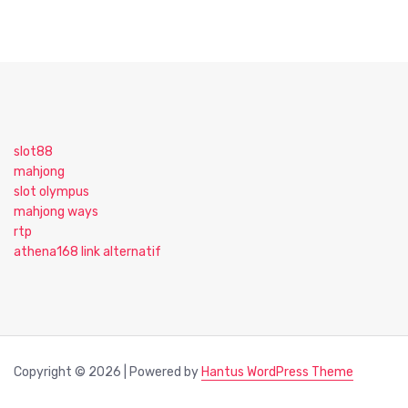
slot88
mahjong
slot olympus
mahjong ways
rtp
athena168 link alternatif
Copyright © 2026 | Powered by
Hantus WordPress Theme