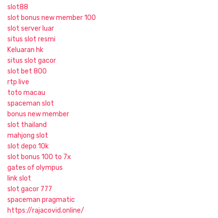
slot88
slot bonus new member 100
slot server luar
situs slot resmi
Keluaran hk
situs slot gacor
slot bet 800
rtp live
toto macau
spaceman slot
bonus new member
slot thailand
mahjong slot
slot depo 10k
slot bonus 100 to 7x
gates of olympus
link slot
slot gacor 777
spaceman pragmatic
https://rajacovid.online/