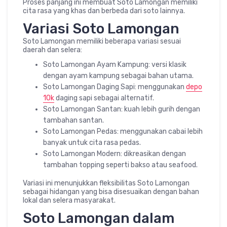
Proses panjang ini membuat Soto Lamongan memiliki
cita rasa yang khas dan berbeda dari soto lainnya.
Variasi Soto Lamongan
Soto Lamongan memiliki beberapa variasi sesuai
daerah dan selera:
Soto Lamongan Ayam Kampung: versi klasik
dengan ayam kampung sebagai bahan utama.
Soto Lamongan Daging Sapi: menggunakan
depo
10k
daging sapi sebagai alternatif.
Soto Lamongan Santan: kuah lebih gurih dengan
tambahan santan.
Soto Lamongan Pedas: menggunakan cabai lebih
banyak untuk cita rasa pedas.
Soto Lamongan Modern: dikreasikan dengan
tambahan topping seperti bakso atau seafood.
Variasi ini menunjukkan fleksibilitas Soto Lamongan
sebagai hidangan yang bisa disesuaikan dengan bahan
lokal dan selera masyarakat.
Soto Lamongan dalam