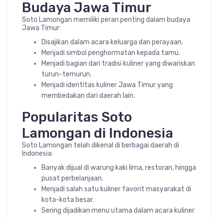
Budaya Jawa Timur
Soto Lamongan memiliki peran penting dalam budaya
Jawa Timur:
Disajikan dalam acara keluarga dan perayaan.
Menjadi simbol penghormatan kepada tamu.
Menjadi bagian dari tradisi kuliner yang diwariskan
turun-temurun.
Menjadi identitas kuliner Jawa Timur yang
membedakan dari daerah lain.
Popularitas Soto
Lamongan di Indonesia
Soto Lamongan telah dikenal di berbagai daerah di
Indonesia:
Banyak dijual di warung kaki lima, restoran, hingga
pusat perbelanjaan.
Menjadi salah satu kuliner favorit masyarakat di
kota-kota besar.
Sering dijadikan menu utama dalam acara kuliner