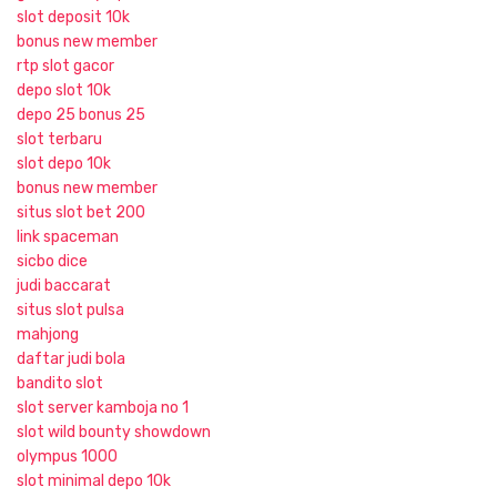
slot deposit 10k
bonus new member
rtp slot gacor
depo slot 10k
depo 25 bonus 25
slot terbaru
slot depo 10k
bonus new member
situs slot bet 200
link spaceman
sicbo dice
judi baccarat
situs slot pulsa
mahjong
daftar judi bola
bandito slot
slot server kamboja no 1
slot wild bounty showdown
olympus 1000
slot minimal depo 10k