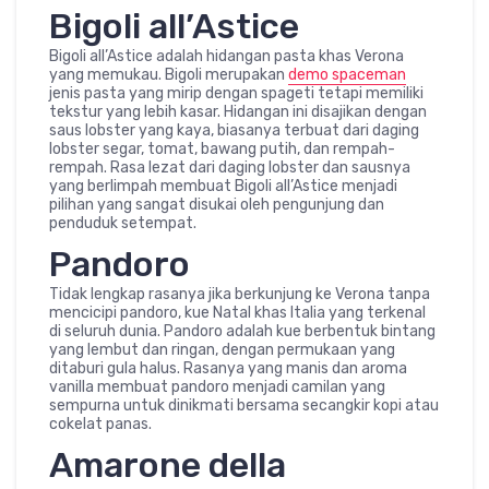
Bigoli all’Astice
Bigoli all’Astice adalah hidangan pasta khas Verona
yang memukau. Bigoli merupakan
demo spaceman
jenis pasta yang mirip dengan spageti tetapi memiliki
tekstur yang lebih kasar. Hidangan ini disajikan dengan
saus lobster yang kaya, biasanya terbuat dari daging
lobster segar, tomat, bawang putih, dan rempah-
rempah. Rasa lezat dari daging lobster dan sausnya
yang berlimpah membuat Bigoli all’Astice menjadi
pilihan yang sangat disukai oleh pengunjung dan
penduduk setempat.
Pandoro
Tidak lengkap rasanya jika berkunjung ke Verona tanpa
mencicipi pandoro, kue Natal khas Italia yang terkenal
di seluruh dunia. Pandoro adalah kue berbentuk bintang
yang lembut dan ringan, dengan permukaan yang
ditaburi gula halus. Rasanya yang manis dan aroma
vanilla membuat pandoro menjadi camilan yang
sempurna untuk dinikmati bersama secangkir kopi atau
cokelat panas.
Amarone della