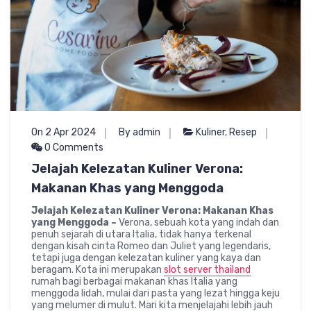
On 2 Apr 2024
By admin
Kuliner
,
Resep
0 Comments
Jelajah Kelezatan Kuliner Verona:
Makanan Khas yang Menggoda
Jelajah Kelezatan Kuliner Verona: Makanan Khas
yang Menggoda –
Verona, sebuah kota yang indah dan
penuh sejarah di utara Italia, tidak hanya terkenal
dengan kisah cinta Romeo dan Juliet yang legendaris,
tetapi juga dengan kelezatan kuliner yang kaya dan
beragam. Kota ini merupakan
slot server thailand
rumah bagi berbagai makanan khas Italia yang
menggoda lidah, mulai dari pasta yang lezat hingga keju
yang melumer di mulut. Mari kita menjelajahi lebih jauh