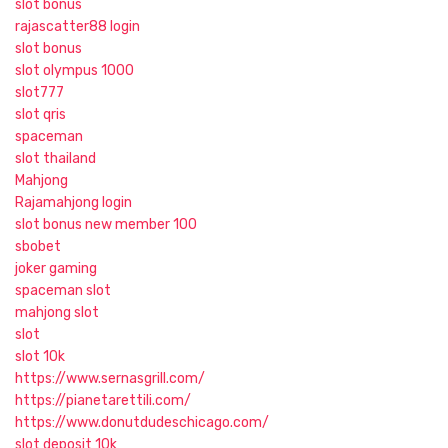
slot bonus
rajascatter88 login
slot bonus
slot olympus 1000
slot777
slot qris
spaceman
slot thailand
Mahjong
Rajamahjong login
slot bonus new member 100
sbobet
joker gaming
spaceman slot
mahjong slot
slot
slot 10k
https://www.sernasgrill.com/
https://pianetarettili.com/
https://www.donutdudeschicago.com/
slot deposit 10k