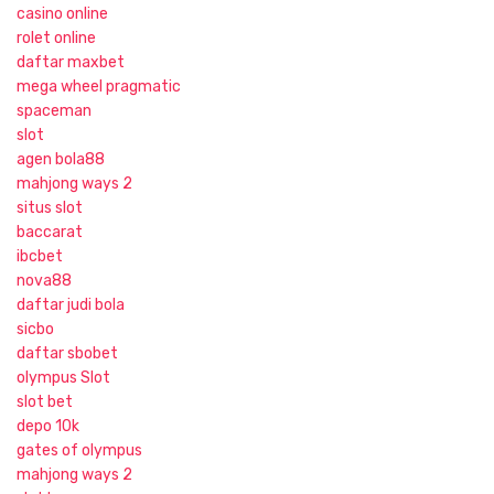
casino online
rolet online
daftar maxbet
mega wheel pragmatic
spaceman
slot
agen bola88
mahjong ways 2
situs slot
baccarat
ibcbet
nova88
daftar judi bola
sicbo
daftar sbobet
olympus Slot
slot bet
depo 10k
gates of olympus
mahjong ways 2