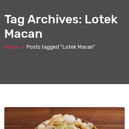
n
t
Tag Archives: Lotek
Macan
Home
Posts tagged "Lotek Macan"