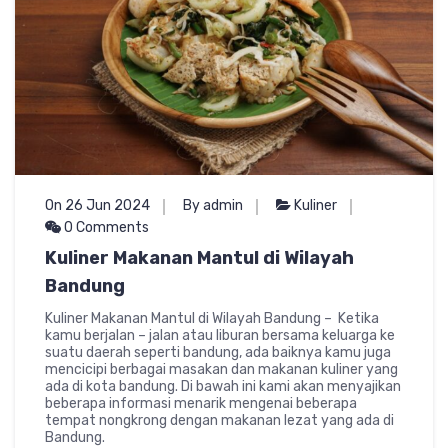
On 26 Jun 2024
By admin
Kuliner
0 Comments
Kuliner Makanan Mantul di Wilayah
Bandung
Kuliner Makanan Mantul di Wilayah Bandung – Ketika
kamu berjalan – jalan atau liburan bersama keluarga ke
suatu daerah seperti bandung, ada baiknya kamu juga
mencicipi berbagai masakan dan makanan kuliner yang
ada di kota bandung. Di bawah ini kami akan menyajikan
beberapa informasi menarik mengenai beberapa
tempat nongkrong dengan makanan lezat yang ada di
Bandung.