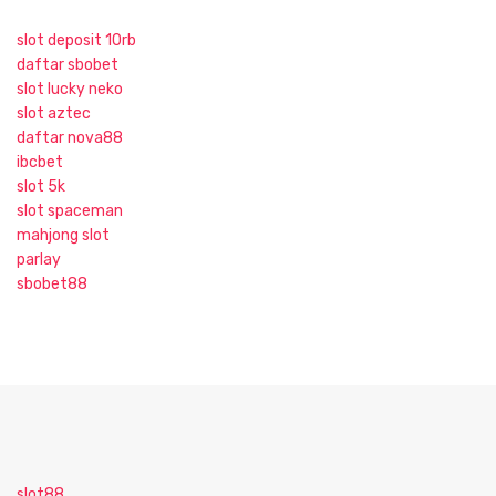
slot deposit 10rb
daftar sbobet
slot lucky neko
slot aztec
daftar nova88
ibcbet
slot 5k
slot spaceman
mahjong slot
parlay
sbobet88
slot88