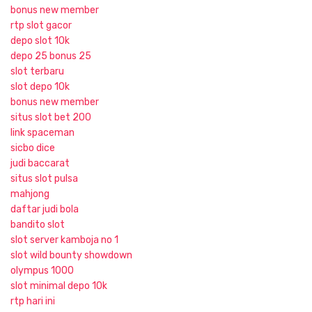
bonus new member
rtp slot gacor
depo slot 10k
depo 25 bonus 25
slot terbaru
slot depo 10k
bonus new member
situs slot bet 200
link spaceman
sicbo dice
judi baccarat
situs slot pulsa
mahjong
daftar judi bola
bandito slot
slot server kamboja no 1
slot wild bounty showdown
olympus 1000
slot minimal depo 10k
rtp hari ini