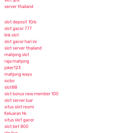
slot qris
server thailand
slot deposit 10rb
slot gacor 777
link slot
slot gacor hari ini
slot server thailand
mahjong slot
raja mahjong
joker123
mahjong ways
sicbo
slot88
slot bonus new member 100
slot server luar
situs slot resmi
Keluaran hk
situs slot gacor
slot bet 800